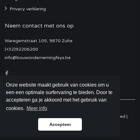
Privacy verklaring
Neem contact met ons op
Waregemstraat 105, 9870 Zulte
(+32)92206200
info@bouwondernemingfeys.be
Onze website maakt gebruik van cookies om u
een een optimale surfervaring te bieden. Door te
accepteren ga je akkoord met het gebruik van
cookies.
Meer info
© 2026 Bouwonderneming Feys - All Rights Reserved |
Accepteer
Website by
Bit-Care