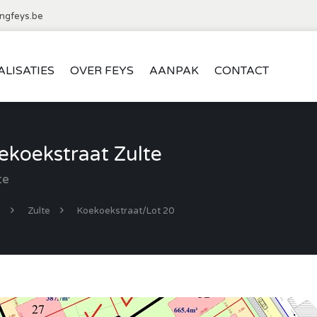
ngfeys.be
ALISATIES
OVER FEYS
AANPAK
CONTACT
koekstraat Zulte
te
d
Zulte
Koekoekstraat/Lot 20