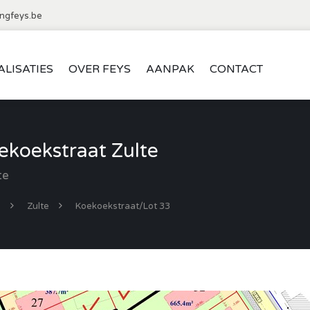
ngfeys.be
ALISATIES
OVER FEYS
AANPAK
CONTACT
koekstraat Zulte
te
d
Zulte
Koekoekstraat/Lot 33