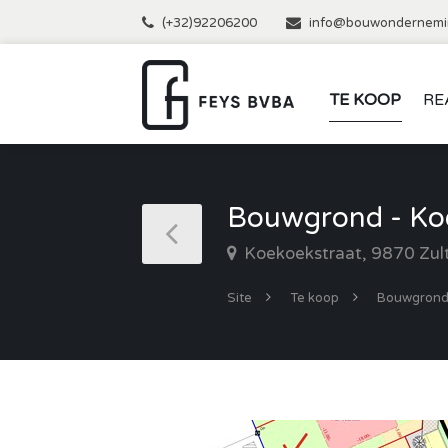
(+32)92206200
info@bouwondernemi
TE KOOP
RE
Bouwgrond - Koe
Koekoekstraat, 9870 Zul
Site
Te koop
Bouwgron