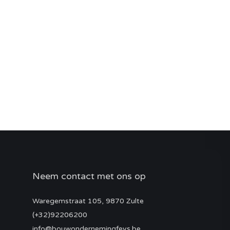
Neem contact met ons op
Waregemstraat 105, 9870 Zulte
(+32)92206200
info@bouwondernemingfeys.be