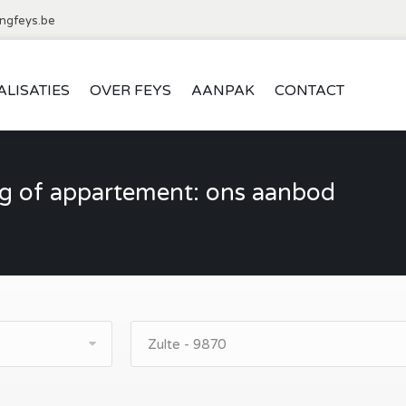
ngfeys.be
ALISATIES
OVER FEYS
AANPAK
CONTACT
 of appartement: ons aanbod
Zulte - 9870