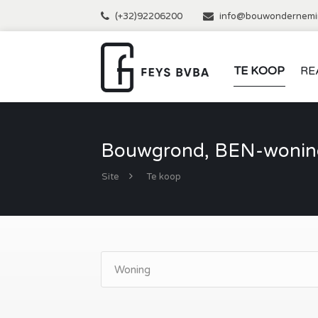
(+32)92206200
info@bouwondernemi
TE KOOP
RE
Bouwgrond, BEN-woning
Site
Te koop
Woning