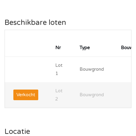
Beschikbare loten
Nr
Type
Bouwt
Lot
Bouwgrond
1
Lot
Verkocht
Bouwgrond
2
Locatie